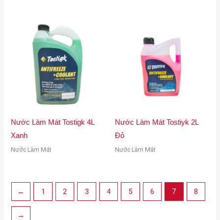
Nước Làm Mát Tostigk 4L
Nước Làm Mát Tostiyk 2L
Xanh
Đỏ
Nước Làm Mát
Nước Làm Mát
←
1
2
3
4
5
6
7
8
→