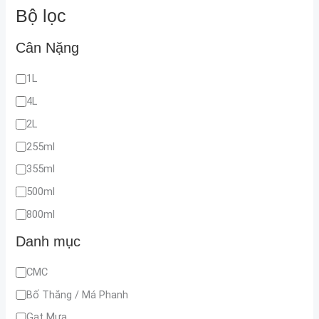
Bộ lọc
Cân Nặng
1L
4L
2L
255ml
355ml
500ml
800ml
Danh mục
CMC
Bố Thắng / Má Phanh
Gạt Mưa