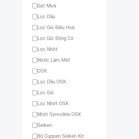
Gạt Mưa
Lọc Dầu
Lọc Gió Điều Hoà
Lọc Gió Động Cơ
Lọc Nhớt
Nước Làm Mát
OSK
Lọc Dầu OSK
Lọc Gió
Lọc Nhớt OSK
Nhớt Synvoline OSK
Seiken
Bộ Cuppen Seiken Kit