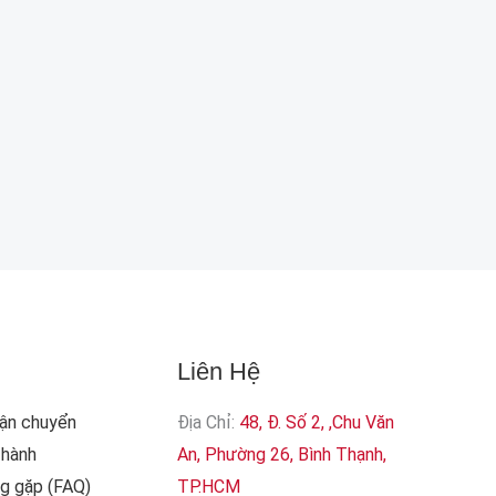
Liên Hệ
Vận chuyển
Địa Chỉ:
48, Đ. Số 2, ,Chu Văn
 hành
An, Phường 26, Bình Thạnh,
ng gặp (FAQ)
TP.HCM