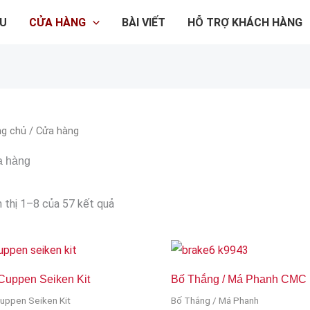
ỆU
CỬA HÀNG
BÀI VIẾT
HỖ TRỢ KHÁCH HÀNG
ng chủ
/ Cửa hàng
 hàng
n thị 1–8 của 57 kết quả
Cuppen Seiken Kit
Bố Thắng / Má Phanh CMC
uppen Seiken Kit
Bố Thắng / Má Phanh