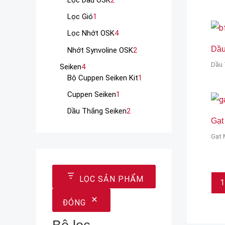
Lọc Gió
1
Lọc Nhớt OSK
4
Dầu
Nhớt Synvoline OSK
2
Dầu 
Seiken
4
Bộ Cuppen Seiken Kit
1
Cuppen Seiken
1
Dầu Thắng Seiken
2
Gạt
Gạt
LỌC SẢN PHẨM
1
ĐÓNG