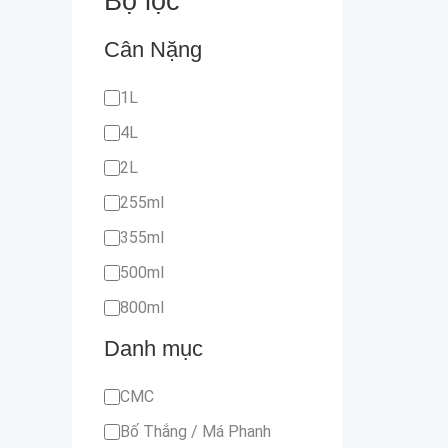
Bộ lọc
Cân Nặng
1L
4L
2L
255ml
355ml
500ml
800ml
Danh mục
CMC
Bố Thắng / Má Phanh