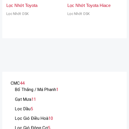
Lọc Nhớt Toyota
Lọc Nhớt Toyota Hiace
Lọc Nhớt OSK
Lọc Nhớt OSK
CMC
44
Bố Thắng / Má Phanh
1
Gạt Mưa
11
Lọc Dầu
5
Lọc Gió Điều Hoà
10
Lọc Gió Động Cơ
5