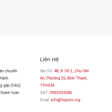
Liên Hệ
Vận chuyển
Địa Chỉ:
48, Đ. Số 2, ,Chu Văn
 hành
An, Phường 26, Bình Thạnh,
ng gặp (FAQ)
TP.HCM
thanh toán
SĐT:
0902955086
Email:
info@topoto.org