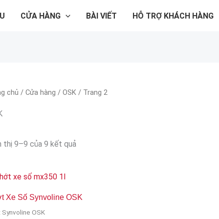
ỆU
CỬA HÀNG
BÀI VIẾT
HỖ TRỢ KHÁCH HÀNG
ng chủ
/
Cửa hàng
/
OSK
/ Trang 2
K
n thị 9–9 của 9 kết quả
t Xe Số Synvoline OSK
 Synvoline OSK