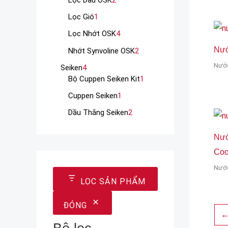
Lọc Gió
1
Lọc Nhớt OSK
4
Nướ
Nhớt Synvoline OSK
2
Nướ
Seiken
4
Bộ Cuppen Seiken Kit
1
Cuppen Seiken
1
Dầu Thắng Seiken
2
Nướ
Coo
Nướ
LỌC SẢN PHẨM
ĐÓNG