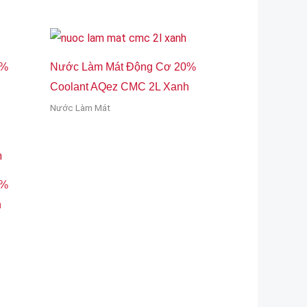
0%
Nước Làm Mát Động Cơ 20%
Coolant AQez CMC 2L Xanh
Nước Làm Mát
0%
h