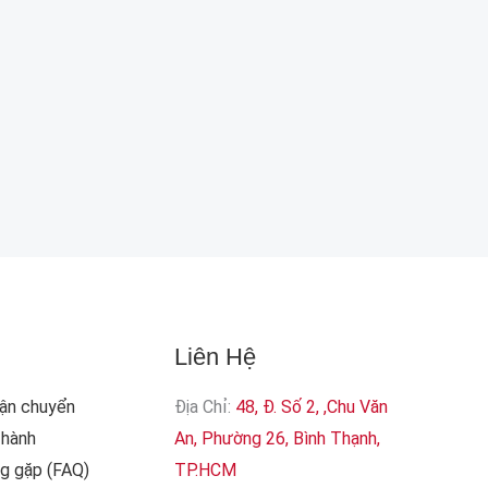
Liên Hệ
Vận chuyển
Địa Chỉ:
48, Đ. Số 2, ,Chu Văn
 hành
An, Phường 26, Bình Thạnh,
ng gặp (FAQ)
TP.HCM