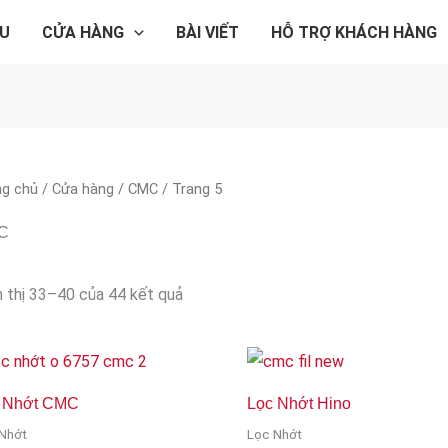
ỆU
CỬA HÀNG
BÀI VIẾT
HỖ TRỢ KHÁCH HÀNG
ng chủ
/
Cửa hàng
/
CMC
/ Trang 5
C
n thị 33–40 của 44 kết quả
 Nhớt CMC
Lọc Nhớt Hino
Nhớt
Lọc Nhớt