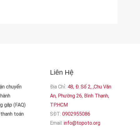
Liên Hệ
Vận chuyển
Địa Chỉ:
48, Đ. Số 2, ,Chu Văn
 hành
An, Phường 26, Bình Thạnh,
ng gặp (FAQ)
TP.HCM
thanh toán
SĐT:
0902955086
Email:
info@topoto.org