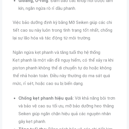
Gioăng, O-ring:
Đảm bảo các khớp nối được làm
kín, ngăn ngừa rò rỉ dầu phanh.
Việc bảo dưỡng định kỳ bằng Mỡ Seiken giúp các chi
tiết cao su này luôn trong tình trạng tốt nhất, chống
lại sự lão hóa và tác động từ môi trường.
Ngăn ngừa kẹt phanh và tăng tuổi thọ hệ thống
Kẹt phanh là một vấn đề nguy hiểm, có thể xảy ra khi
piston phanh không thể di chuyển tự do hoặc không
thể nhả hoàn toàn. Điều này thường do ma sát quá
mức, rỉ sét, hoặc cao su bị biến dạng.
Chống kẹt phanh hiệu quả:
Với khả năng bôi trơn
và bảo vệ cao su tối ưu, mỡ bảo dưỡng heo thắng
Seiken giúp ngăn chặn hiệu quả các nguyên nhân
gây kẹt phanh.