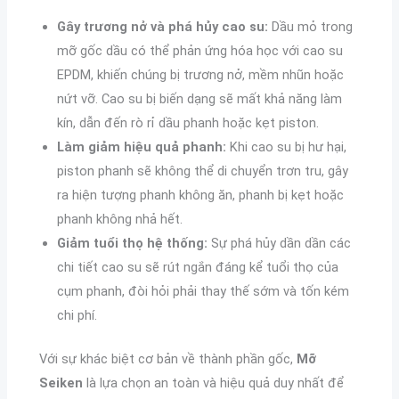
Gây trương nở và phá hủy cao su:
Dầu mỏ trong
mỡ gốc dầu có thể phản ứng hóa học với cao su
EPDM, khiến chúng bị trương nở, mềm nhũn hoặc
nứt vỡ. Cao su bị biến dạng sẽ mất khả năng làm
kín, dẫn đến rò rỉ dầu phanh hoặc kẹt piston.
Làm giảm hiệu quả phanh:
Khi cao su bị hư hại,
piston phanh sẽ không thể di chuyển trơn tru, gây
ra hiện tượng phanh không ăn, phanh bị kẹt hoặc
phanh không nhả hết.
Giảm tuổi thọ hệ thống:
Sự phá hủy dần dần các
chi tiết cao su sẽ rút ngắn đáng kể tuổi thọ của
cụm phanh, đòi hỏi phải thay thế sớm và tốn kém
chi phí.
Với sự khác biệt cơ bản về thành phần gốc,
Mỡ
Seiken
là lựa chọn an toàn và hiệu quả duy nhất để