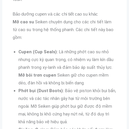
Bảo dưỡng cupen và các chi tiết cao su khác
Mỡ cao su
Seiken chuyên dụng cho các chi tiết làm
từ cao su trong hệ thống phanh. Các chi tiết này bao
gồm:
Cupen (Cup Seals):
Là những phớt cao su nhỏ
nhưng cực kỳ quan trọng, có nhiệm vụ làm kín dầu
phanh trong xy-lanh và đảm bảo áp suất thủy lực.
Mỡ bôi trơn cupen
Seiken giữ cho cupen mềm
dẻo, đàn hồi và không bị biến dạng.
Phớt bụi (Dust Boots):
Bảo vệ piston khỏi bụi bẩn,
nước và các tác nhân gây hại từ môi trường bên
ngoài. Mỡ Seiken giúp phớt bụi giữ được độ mềm
mại, không bị khô cứng hay nứt nẻ, từ đó duy trì
khả năng bảo vệ hiệu quả.