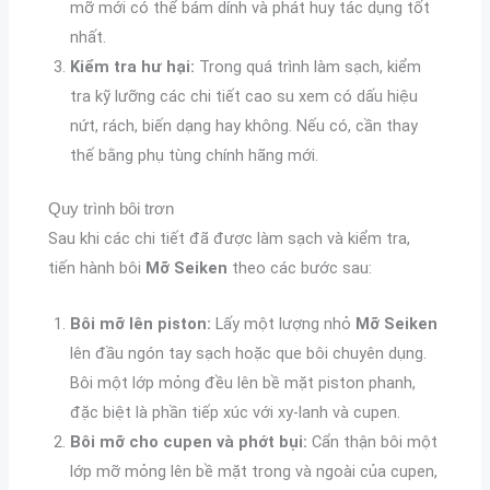
mỡ mới có thể bám dính và phát huy tác dụng tốt
nhất.
Kiểm tra hư hại:
Trong quá trình làm sạch, kiểm
tra kỹ lưỡng các chi tiết cao su xem có dấu hiệu
nứt, rách, biến dạng hay không. Nếu có, cần thay
thế bằng phụ tùng chính hãng mới.
Quy trình bôi trơn
Sau khi các chi tiết đã được làm sạch và kiểm tra,
tiến hành bôi
Mỡ Seiken
theo các bước sau:
Bôi mỡ lên piston:
Lấy một lượng nhỏ
Mỡ Seiken
lên đầu ngón tay sạch hoặc que bôi chuyên dụng.
Bôi một lớp mỏng đều lên bề mặt piston phanh,
đặc biệt là phần tiếp xúc với xy-lanh và cupen.
Bôi mỡ cho cupen và phớt bụi:
Cẩn thận bôi một
lớp mỡ mỏng lên bề mặt trong và ngoài của cupen,