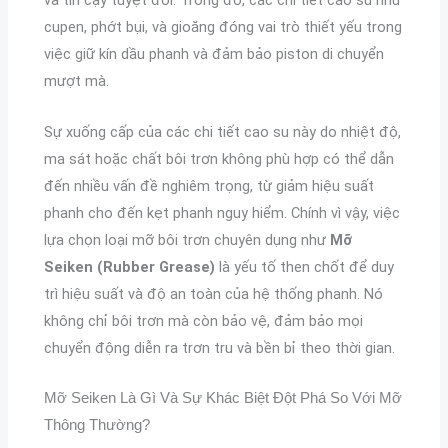
và tin cậy tuyệt đối. Trong đó, các chi tiết cao su như
cupen, phớt bụi, và gioăng đóng vai trò thiết yếu trong
việc giữ kín dầu phanh và đảm bảo piston di chuyển
mượt mà.
Sự xuống cấp của các chi tiết cao su này do nhiệt độ,
ma sát hoặc chất bôi trơn không phù hợp có thể dẫn
đến nhiều vấn đề nghiêm trọng, từ giảm hiệu suất
phanh cho đến kẹt phanh nguy hiểm. Chính vì vậy, việc
lựa chọn loại mỡ bôi trơn chuyên dụng như
Mỡ
Seiken (Rubber Grease)
là yếu tố then chốt để duy
trì hiệu suất và độ an toàn của hệ thống phanh. Nó
không chỉ bôi trơn mà còn bảo vệ, đảm bảo mọi
chuyển động diễn ra trơn tru và bền bỉ theo thời gian.
Mỡ Seiken Là Gì Và Sự Khác Biệt Đột Phá So Với Mỡ
Thông Thường?