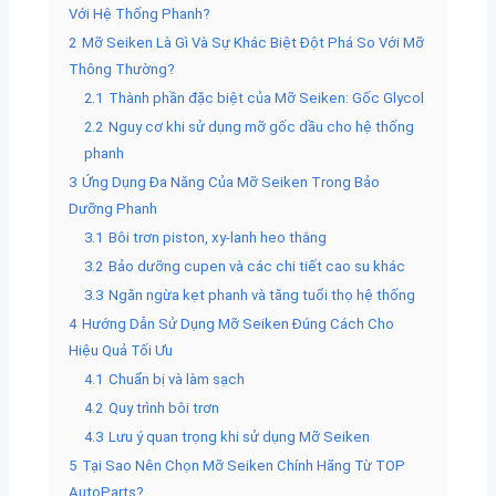
Với Hệ Thống Phanh?
2
Mỡ Seiken Là Gì Và Sự Khác Biệt Đột Phá So Với Mỡ
Thông Thường?
2.1
Thành phần đặc biệt của Mỡ Seiken: Gốc Glycol
2.2
Nguy cơ khi sử dụng mỡ gốc dầu cho hệ thống
phanh
3
Ứng Dụng Đa Năng Của Mỡ Seiken Trong Bảo
Dưỡng Phanh
3.1
Bôi trơn piston, xy-lanh heo thắng
3.2
Bảo dưỡng cupen và các chi tiết cao su khác
3.3
Ngăn ngừa kẹt phanh và tăng tuổi thọ hệ thống
4
Hướng Dẫn Sử Dụng Mỡ Seiken Đúng Cách Cho
Hiệu Quả Tối Ưu
4.1
Chuẩn bị và làm sạch
4.2
Quy trình bôi trơn
4.3
Lưu ý quan trọng khi sử dụng Mỡ Seiken
5
Tại Sao Nên Chọn Mỡ Seiken Chính Hãng Từ TOP
AutoParts?