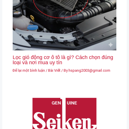
Lọc gió động cơ ô tô là gì? Cách chọn đúng
loại và nơi mua uy tín
Để lại một bình luận
/
Bài Viết
/ By
hspang2003@gmail.com