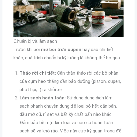
Chuẩn bị và làm sạch
Trước khi bôi
mỡ bôi trơn cupen
hay các chi tiết
khác, quá trình chuẩn bị kỹ lưỡng là không thể bỏ qua:
Tháo rời chi tiết:
Cẩn thận tháo rời các bộ phận
của cụm heo thắng cần bảo dưỡng (piston, cupen,
phớt bụi,…) ra khỏi xe.
Làm sạch hoàn toàn:
Sử dụng dung dịch làm
sạch phanh chuyên dụng để loại bỏ hết cặn bẩn,
dầu mỡ cũ, rỉ sét và bất kỳ chất bẩn nào khác.
Đảm bảo bề mặt kim loại và cao su hoàn toàn
sạch sẽ và khô ráo. Việc này cực kỳ quan trọng để