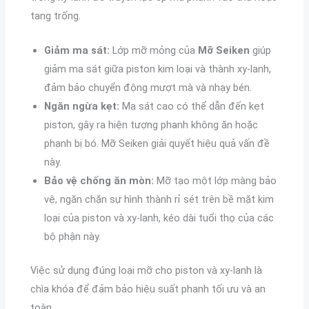
tang trống.
Giảm ma sát:
Lớp mỡ mỏng của
Mỡ Seiken
giúp
giảm ma sát giữa piston kim loại và thành xy-lanh,
đảm bảo chuyển động mượt mà và nhạy bén.
Ngăn ngừa kẹt:
Ma sát cao có thể dẫn đến kẹt
piston, gây ra hiện tượng phanh không ăn hoặc
phanh bị bó. Mỡ Seiken giải quyết hiệu quả vấn đề
này.
Bảo vệ chống ăn mòn:
Mỡ tạo một lớp màng bảo
vệ, ngăn chặn sự hình thành rỉ sét trên bề mặt kim
loại của piston và xy-lanh, kéo dài tuổi thọ của các
bộ phận này.
Việc sử dụng đúng loại mỡ cho piston và xy-lanh là
chìa khóa để đảm bảo hiệu suất phanh tối ưu và an
toàn.