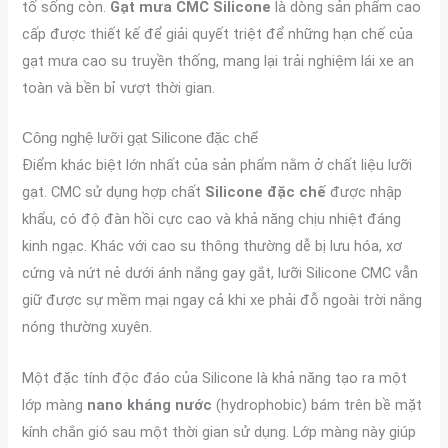
tố sống còn.
Gạt mưa CMC Silicone
là dòng sản phẩm cao
cấp được thiết kế để giải quyết triệt để những hạn chế của
gạt mưa cao su truyền thống, mang lại trải nghiệm lái xe an
toàn và bền bỉ vượt thời gian.
Công nghệ lưỡi gạt Silicone đặc chế
Điểm khác biệt lớn nhất của sản phẩm nằm ở chất liệu lưỡi
gạt. CMC sử dụng hợp chất
Silicone đặc chế
được nhập
khẩu, có độ đàn hồi cực cao và khả năng chịu nhiệt đáng
kinh ngạc. Khác với cao su thông thường dễ bị lưu hóa, xơ
cứng và nứt nẻ dưới ánh nắng gay gắt, lưỡi Silicone CMC vẫn
giữ được sự mềm mại ngay cả khi xe phải đỗ ngoài trời nắng
nóng thường xuyên.
Một đặc tính độc đáo của Silicone là khả năng tạo ra một
lớp màng
nano kháng nước
(hydrophobic) bám trên bề mặt
kính chắn gió sau một thời gian sử dụng. Lớp màng này giúp