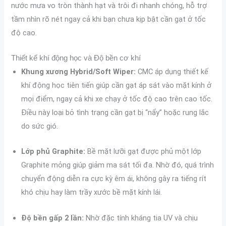
nước mưa vo tròn thành hạt và trôi đi nhanh chóng, hỗ trợ
tầm nhìn rõ nét ngay cả khi bạn chưa kịp bật cần gạt ở tốc
độ cao.
Thiết kế khí động học và Độ bền cơ khí
Khung xương Hybrid/Soft Wiper:
CMC áp dụng thiết kế
khí động học tiên tiến giúp cần gạt áp sát vào mặt kính ở
mọi điểm, ngay cả khi xe chạy ở tốc độ cao trên cao tốc.
Điều này loại bỏ tình trạng cần gạt bị “nẩy” hoặc rung lắc
do sức gió.
Lớp phủ Graphite:
Bề mặt lưỡi gạt được phủ một lớp
Graphite mỏng giúp giảm ma sát tối đa. Nhờ đó, quá trình
chuyển động diễn ra cực kỳ êm ái, không gây ra tiếng rít
khó chịu hay làm trầy xước bề mặt kính lái.
Độ bền gấp 2 lần:
Nhờ đặc tính kháng tia UV và chịu